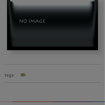
図
2_
そ
の
tags
6
フ
リ
ー
エ