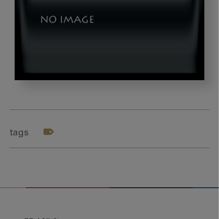
テ
ー
マ
１
tags