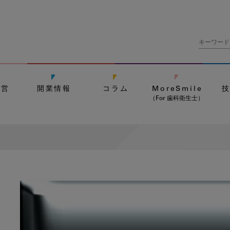
経営
開業情報
コラム
MoreSmile
（For 歯科衛生士）