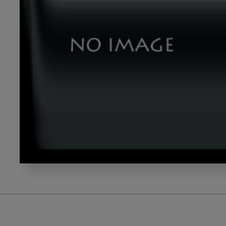
テ
ー
マ
４