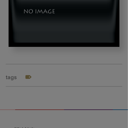
テ
ー
マ
８
tags