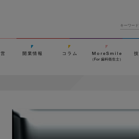
経営
開業情報
コラム
MoreSmile
（For 歯科衛生士）