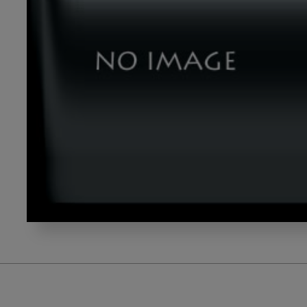
テ
ー
マ
４