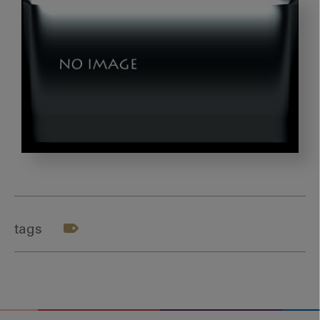
再
び
ノ
ー
tags
ベ
ル
賞
博
物