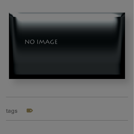
第
2
回：
世
tags
界
標
準