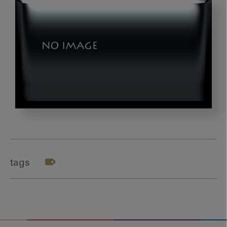
図
1_
モ
ン
tags
ゴ
ル
に
お
け