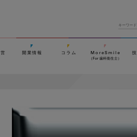
経営
開業情報
コラム
MoreSmile
（For 歯科衛生士）