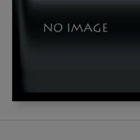
イ
ン
ス
ツ
ル
メ