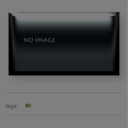
第
6
回
（最
tags
終
回）：
地