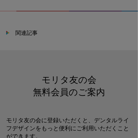
域
の
薬
剤
関連記事
師
が“健
康
ハ
ブ”に
な
モリタ友の会
る
未
無料会員のご案内
来
へ
モリタ友の会に登録いただくと、デンタルライ
フデザインをもっと便利にご利用いただくこと
ができます。