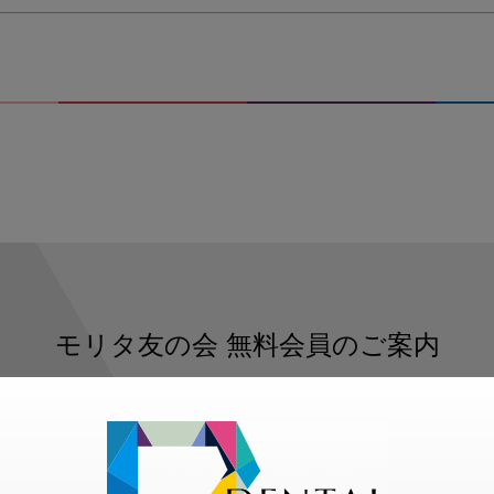
中
心
部
に
位
置
す
る
螺
旋
階
段
モリタ友の会
無料会員のご案内
ただくと、デンタルライフデザインをもっと便利にご利用いた