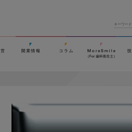
経営
開業情報
コラム
MoreSmile
（For 歯科衛生士）