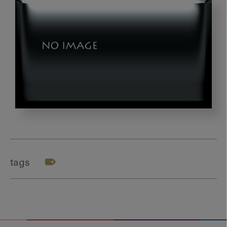
写
真
3_
円
tags
形
の
待
合
室