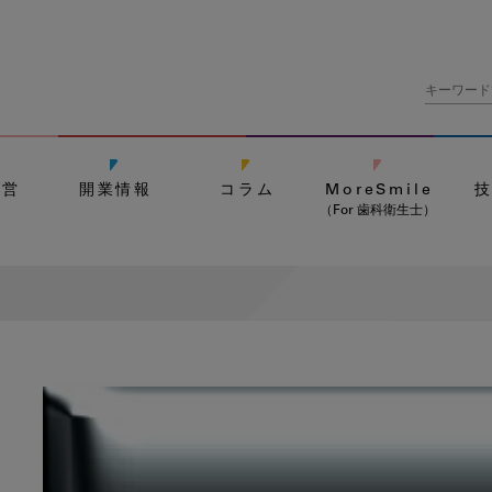
経営
開業情報
コラム
MoreSmile
（For 歯科衛生士）