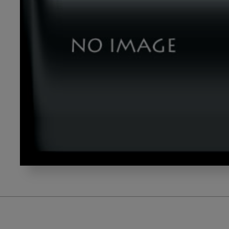
テ
ー
マ
８