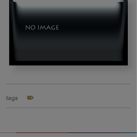
第
3
回：
理
tags
髪
外
科
か
ら