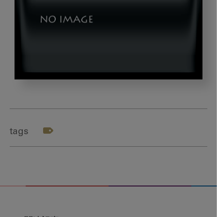
テ
ー
マ
３
tags