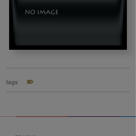
ア
イ
キ
ャ
tags
ッ
チ