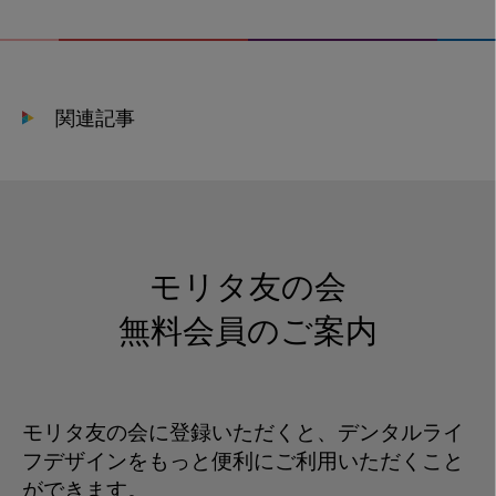
術
者
が
麻
関連記事
酔
を
打
ち
や
す
モリタ友の会
い
様
無料会員のご案内
に
誘
導
モリタ友の会に登録いただくと、デンタルライ
す
フデザインをもっと便利にご利用いただくこと
る
ができます。