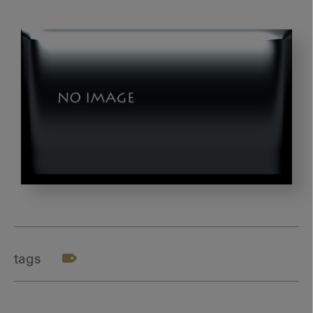
図
3_
ア
シ
tags
ス
ト
は、