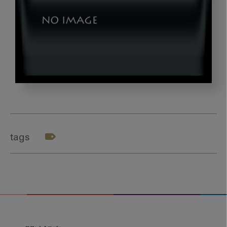
ア
イ
キ
ャ
tags
ッ
チ