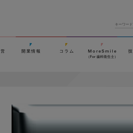
経営
開業情報
コラム
MoreSmile
（For 歯科衛生士）