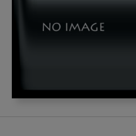
初
診
時
下
顎