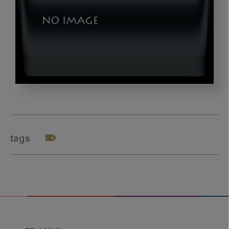
院
長
ウ
イ
tags
ン
ド
写
真
2