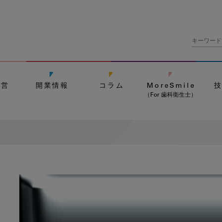
経営
開業情報
コラム
MoreSmile
（For 歯科衛生士）