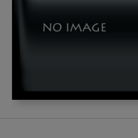
ス
ク
リ
ー
ン
シ