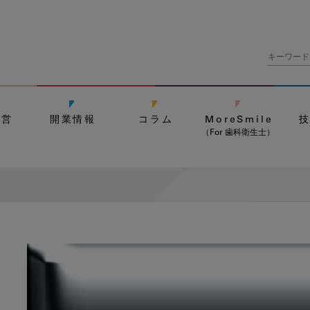
経営
開業情報
コラム
MoreSmile
（For 歯科衛生士）