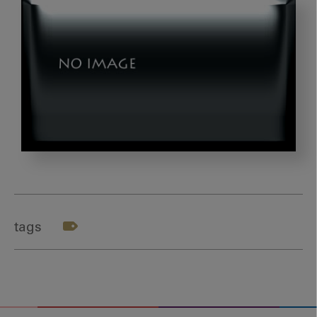
202330500_
オ
ー
ラ
tags
ル
リ
ペ
ア
ジ