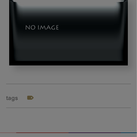
ス
ク
リ
ー
tags
ン
シ
ョ
ッ
ト