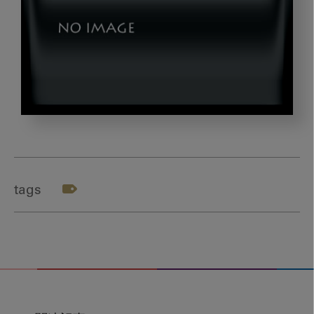
テ
ナ
ン
ト
tags
家
賃
_1