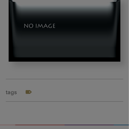
非
常
勤
（パ
tags
ー
ト
タ
イ
ム）