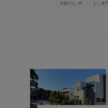
虫歯のない町
むし歯
咬合の変化
ヨーロッ
歯周病
鼻うがい
歯科助手
アフターコ