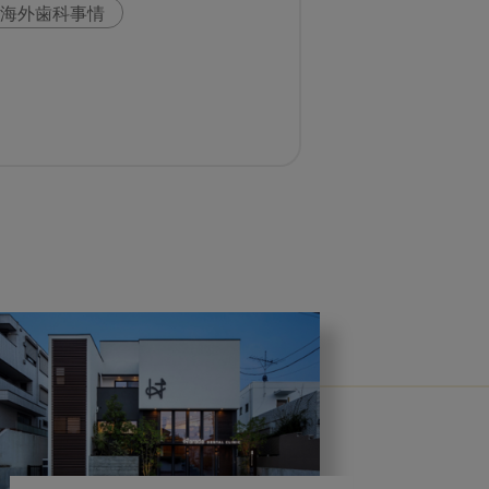
海外歯科事情
科
スウェーデン
い
歯科医院経営