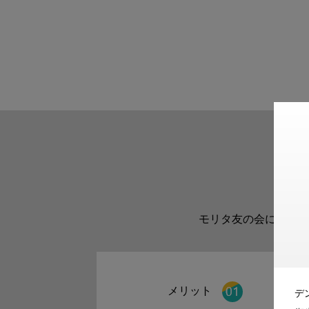
モリタ友の会に登録い
メリット
デ