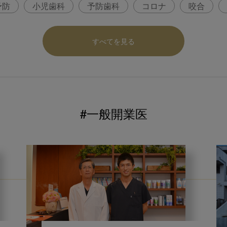
予防
小児歯科
予防歯科
コロナ
咬合
パ
医科歯科連携
口腔機能発達不全症
いちき歯
すべてを見る
内科 歯科
内科医師
感染予防
いま○○が知りた
ロナ対策
コンポジットレジン
#一般開業医