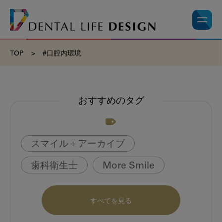
TOP
>
#口腔内環境
おすすめのタグ
スマイル＋アーカイブ
歯科衛生士
More Smile
お悩み相談室
動画
書籍
すべてを見る
book
虫歯のない町