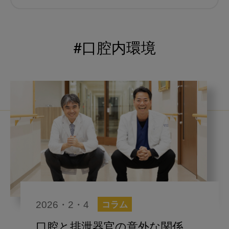
むし歯予防
小児歯科
予防歯科
コロナ
咬合
#口腔内環境
海外歯科事情
咬合の変化
ヨーロッパ
医科歯科連携
口腔機能発達不全症
いちき歯科
スウェーデン
歯周病
鼻うがい
内科 歯科
内科医師
歯科医院経営
感染予防
2026・2・4
コラム
いま○○が知りたい
歯科助手
口腔と排泄器官の意外な関係