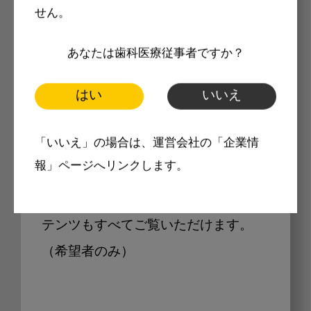
せん。
Internet DOに掲載されている
あなたは歯科医療従事者ですか？
製品価格も閲覧可能
はい
いいえ
「いいえ」の場合は、運営会社の「企業情
Internet DOに掲載されている製品の
報」ページへリンクします。
最新価格をご確認いただけます。その
他、開業支援コンテンツ、pd専用コン
テンツもすべてご覧いただけます。
（希望者のみ）