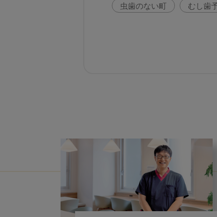
虫歯のない町
むし歯
咬合の変化
ヨーロッ
歯周病
鼻うがい
歯科助手
アフターコ