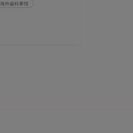
海外歯科事情
科
スウェーデン
い
歯科医院経営