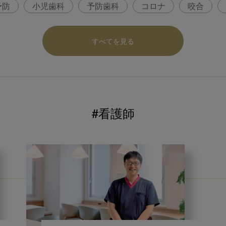
予防
小児歯科
予防歯科
コロナ
咬合
パ
医科歯科連携
口腔機能発達不全症
いちき歯
すべてを見る
内科 歯科
内科医師
感染予防
いま○○が知りた
ロナ対策
コンポジットレジン
#看護師