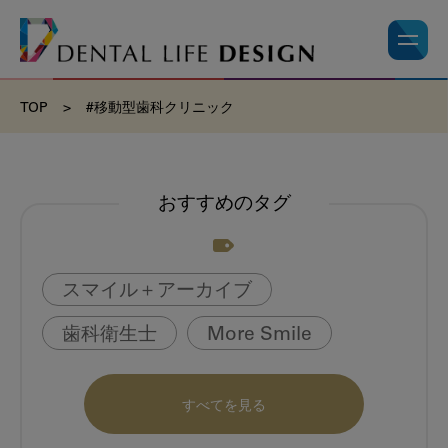
TOP
>
#移動型歯科クリニック
おすすめのタグ
スマイル＋アーカイブ
歯科衛生士
More Smile
お悩み相談室
動画
書籍
すべてを見る
book
虫歯のない町