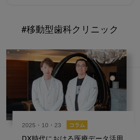
むし歯予防
小児歯科
予防歯科
コロナ
咬合
#移動型歯科クリニック
海外歯科事情
咬合の変化
ヨーロッパ
医科歯科連携
口腔機能発達不全症
いちき歯科
スウェーデン
歯周病
鼻うがい
内科 歯科
内科医師
感染予防
いま○○が知りたい
2025・10・23
コラム
歯科医院経営
歯科助手
DX時代における医療データ活⽤