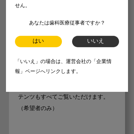
せん。
Internet DOに掲載されている
あなたは歯科医療従事者ですか？
製品価格も閲覧可能
はい
いいえ
「いいえ」の場合は、運営会社の「企業情
Internet DOに掲載されている製品の
報」ページへリンクします。
最新価格をご確認いただけます。その
他、開業支援コンテンツ、pd専用コン
テンツもすべてご覧いただけます。
（希望者のみ）