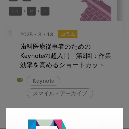
2025・3・13
コラム
歯科医療従事者のための
Keynoteの超入門 第2回：作業
効率を高めるショートカット
Keynote
スマイル＋アーカイブ