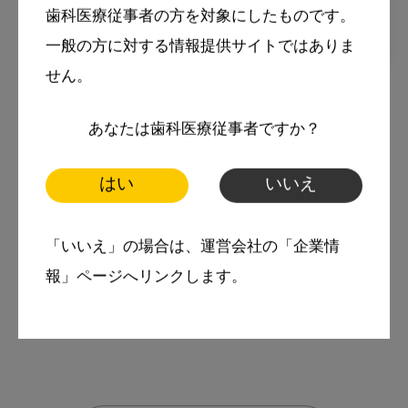
歯科医療従事者の方を対象にしたものです。
一般の方に対する情報提供サイトではありま
2025・1・28
コラム
せん。
口腔機能発達不全症に対する取
あなたは歯科医療従事者ですか？
り組みと定期的な来院に繋げる
創意工夫 PART1
はい
いいえ
MFT
「いいえ」の場合は、運営会社の「企業情
スマイル＋アーカイブ
報」ページへリンクします。
小児歯科