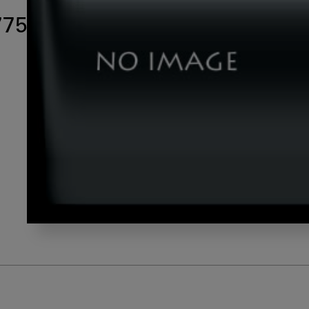
7758
shutterstock_1517277758