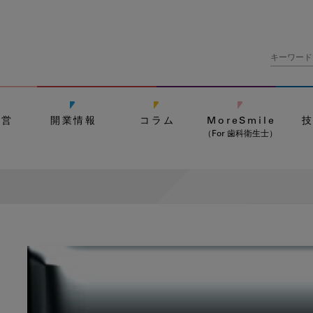
経営
開業情報
コラム
MoreSmile
（For 歯科衛生士）