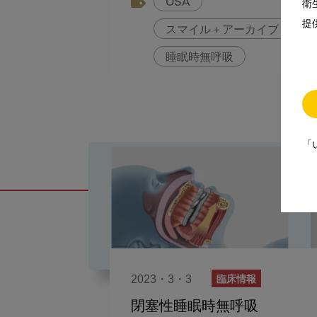
OSA
衛
提
スマイル＋アーカイブ
睡眠時無呼吸
「
2023・3・3
臨床情報
閉塞性睡眠時無呼吸