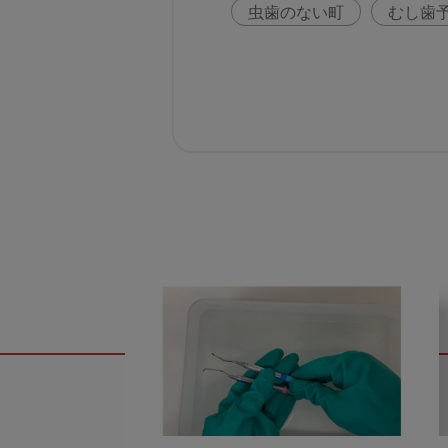
虫歯のない町
むし歯
咬合の変化
ヨーロッ
歯周病
鼻うがい
歯科助手
アフターコ