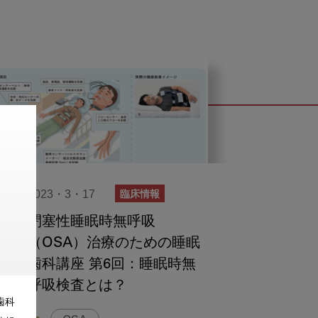
2023・3・17
臨床情報
閉塞性睡眠時無呼吸
（OSA）治療のための睡眠
歯科講座 第6回：睡眠時無
呼吸検査とは？
歯科