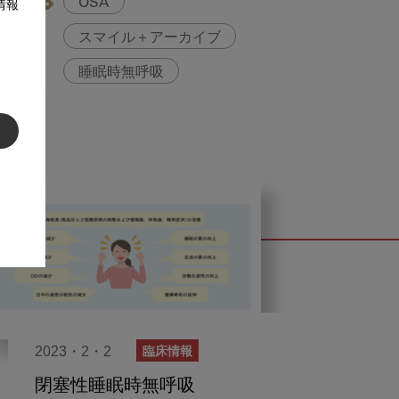
OSA
情報
スマイル＋アーカイブ
睡眠時無呼吸
2023・2・2
臨床情報
閉塞性睡眠時無呼吸