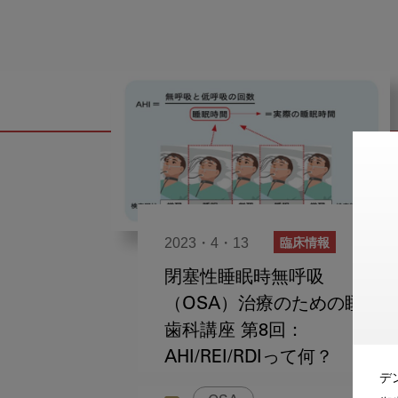
2023・4・13
臨床情報
閉塞性睡眠時無呼吸
（OSA）治療のための睡眠
歯科講座 第8回：
AHI/REI/RDIって何？
デ