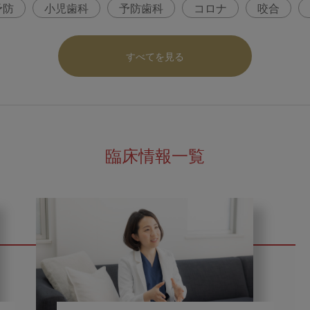
予防
小児歯科
予防歯科
コロナ
咬合
パ
医科歯科連携
口腔機能発達不全症
いちき歯
すべてを見る
内科 歯科
内科医師
感染予防
いま○○が知りた
ロナ対策
コンポジットレジン
臨床情報一覧