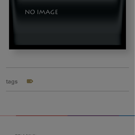
shutterstock_670307377
tags