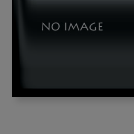
kayano_gazou1