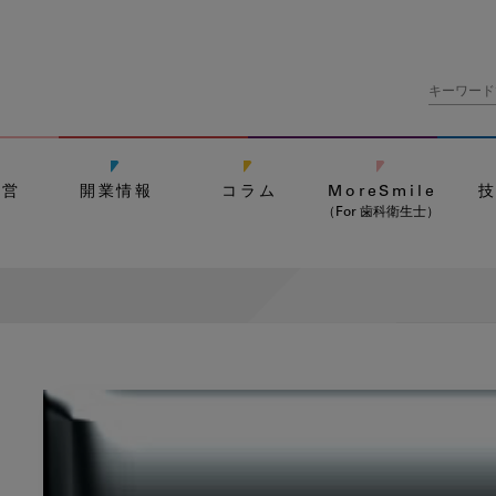
経営
開業情報
コラム
MoreSmile
（For 歯科衛生士）