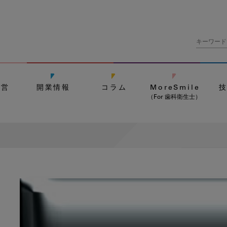
経営
開業情報
コラム
MoreSmile
（For 歯科衛生士）