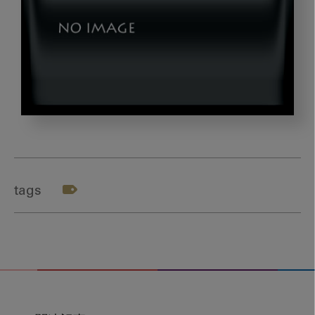
main
tags