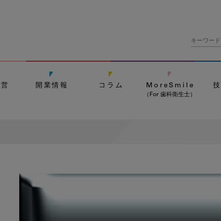
経営
開業情報
コラム
MoreSmile
（For 歯科衛生士）