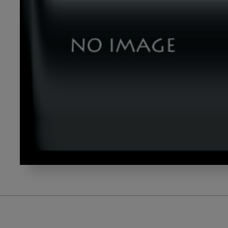
nishi_gazou2