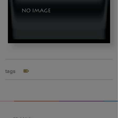
katayama_title
tags