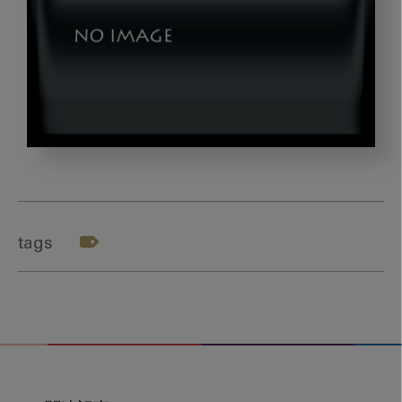
hanada_gazou02
tags