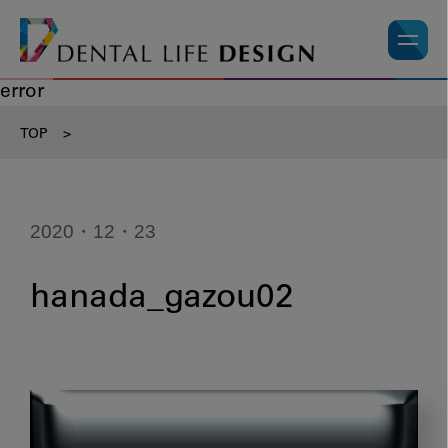
error
TOP
>
2020・12・23
hanada_gazou02