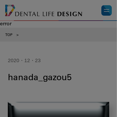
error
TOP
>
2020・12・23
hanada_gazou5