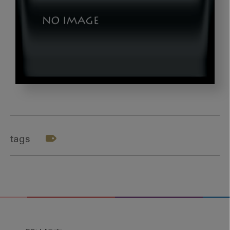
hanada_gazou5
tags