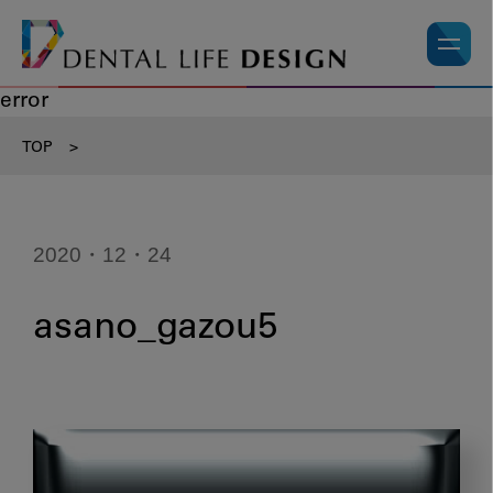
error
TOP
>
2020・12・24
asano_gazou5