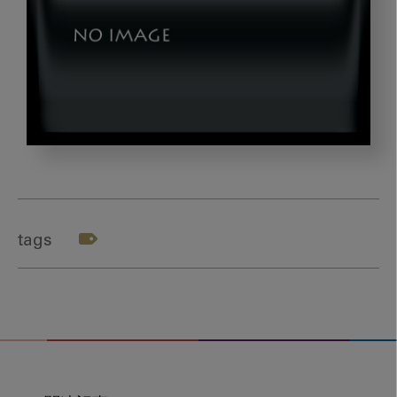
asano_gazou5
tags