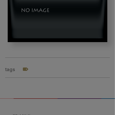
dld_morita_thumb01
tags