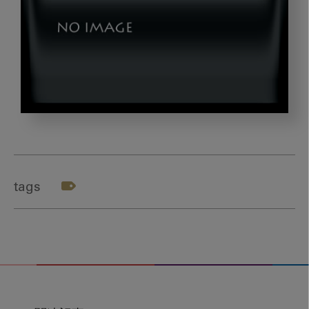
dld_morita_thumb02
tags