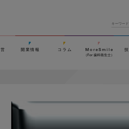
経営
開業情報
コラム
MoreSmile
（For 歯科衛生士）