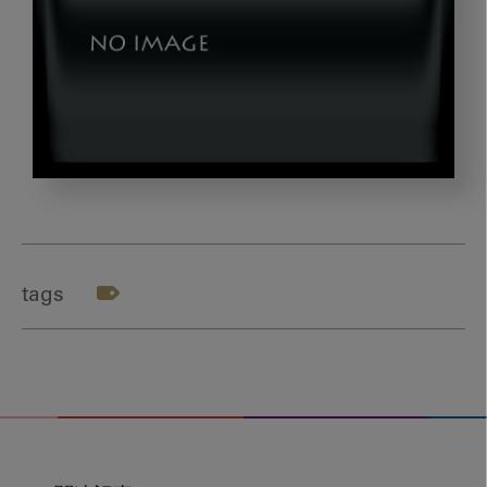
s3
tags