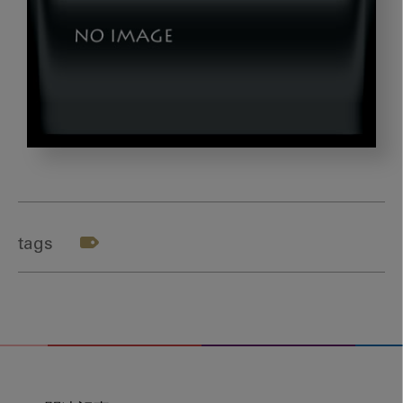
viva2
tags