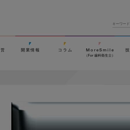
経営
開業情報
コラム
MoreSmile
（For 歯科衛生士）