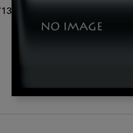
713
shutterstock_398189713