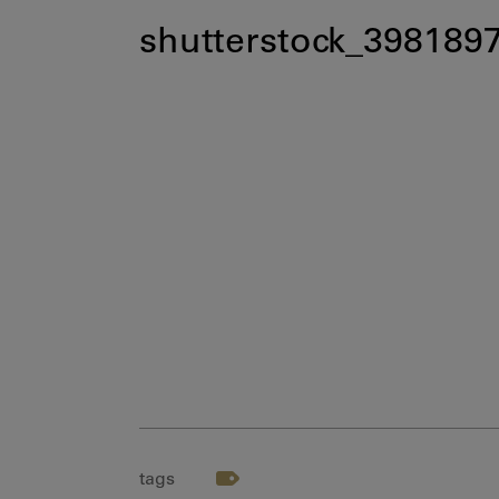
shutterstock_398189
tags