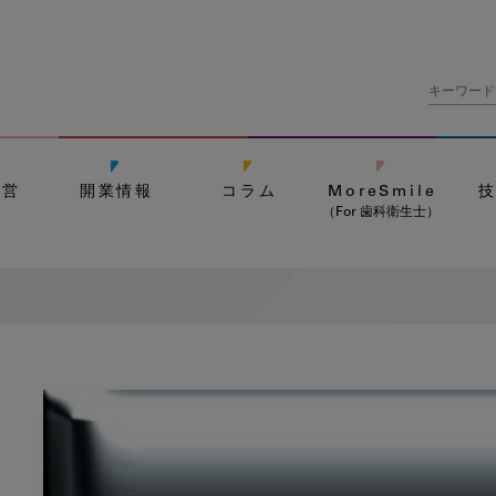
経営
開業情報
コラム
MoreSmile
（For 歯科衛生士）